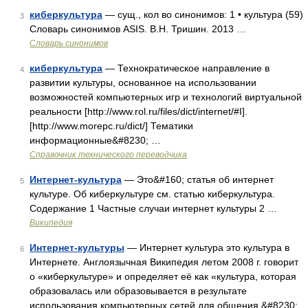
киберкультура
— сущ., кол во синонимов: 1 • культура (59)
3
Словарь синонимов ASIS. В.Н. Тришин. 2013 …
Словарь синонимов
киберкультура
— Технократическое направление в
4
развитии культуры, основанное на использовании
возможностей компьютерных игр и технологий виртуальной
реальности [http://www.rol.ru/files/dict/internet/#I].
[http://www.morepc.ru/dict/] Тематики
информационные&#8230; …
Справочник технического переводчика
Интернет-культура
— Это&#160; статья об интернет
5
культуре. Об киберкультуре см. статью киберкультура.
Содержание 1 Частные случаи интернет культуры 2 …
Википедия
Интернет-культуры
— Интернет культура это культура в
6
Интернете. Англоязычная Википедия летом 2008 г. говорит
о «киберкультуре» и определяет её как «культура, которая
образовалась или образовывается в результате
использования компьютерных сетей для общения,&#8230;