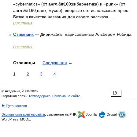
«cybernetics» (от англ.&#160;кибернетика) и «punk» (от
англ.&#160;панк, мусор), впервые его использовал Брюс
Бетке в качестве названия для своего рассказа …
Википедия
Стимпанк
— Дирижабль, нарисованный Альбером Робида
10
…
Википедия
Страницы
Следующая
→
1
2
3
4
© Академик, 2000-2026
18+
Обратная связь:
Техподдержка
,
Реклама на сайте
👣 Путешествия
Экспорт словарей на сайты
, сделанные на PHP,
Joomla,
Drupal,
WordPress, MODx.